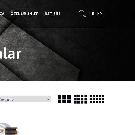
TR
EN
RÇA
ÖZEL ÜRÜNLER
İLETIŞIM
alar