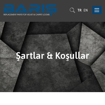
Toggle
TR
EN
navigat
Şartlar & Koşullar