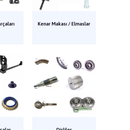
rçaları
Kenar Makası / Elmaslar
çalar
Dişliler