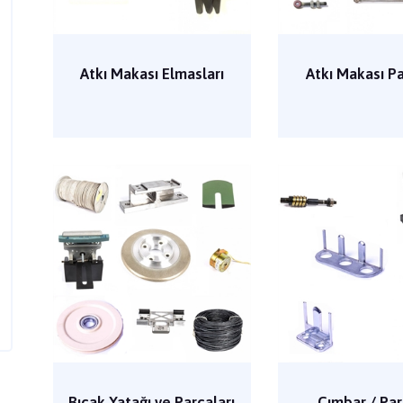
Atkı Makası Elmasları
Atkı Makası Pa
Bıçak Yatağı ve Parçaları
Cımbar / Par