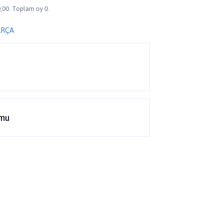
,00. Toplam oy 0.
ARÇA
rmu