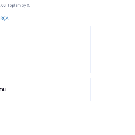
,00. Toplam oy 0.
ARÇA
rmu