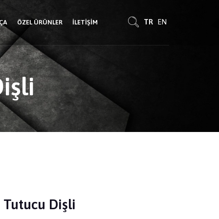
TR
EN
RÇA
ÖZEL ÜRÜNLER
İLETIŞIM
işli
 Tutucu Dişli